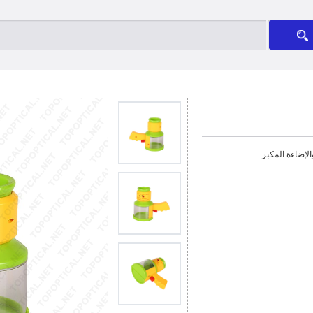
أدى ال
خوذة ال
مساعدة المكبر 
تعليق عدسة م
لإضاءة المكبر
الصمام / المكبر هدية م
الحشرات مربع المكبر والإضاءة ال
مقابض مستقيمة / مكبرات ي
فريسنل عدسة م
صور القماش 