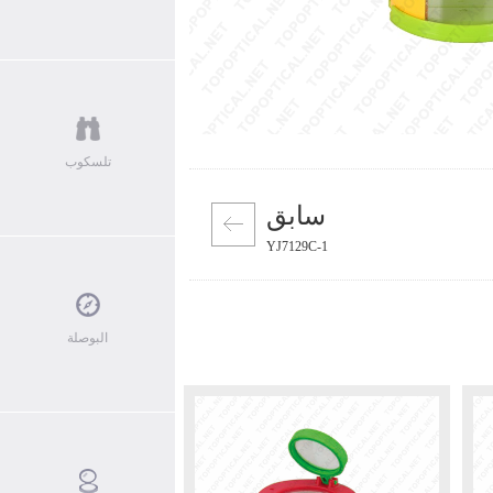
جاهر
ملقط اليد المكبر
كبرة
مكتب الإضاءة المكبر
غليف
المنتجات الجديدة
تلسكوب
سابق
YJ7129C-1
البوصلة