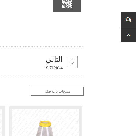
التالي
YJ7129C-4
منتجات ذات صله