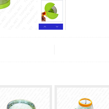
الم
مجوهرات عدسة م
عرض التعبئة والت