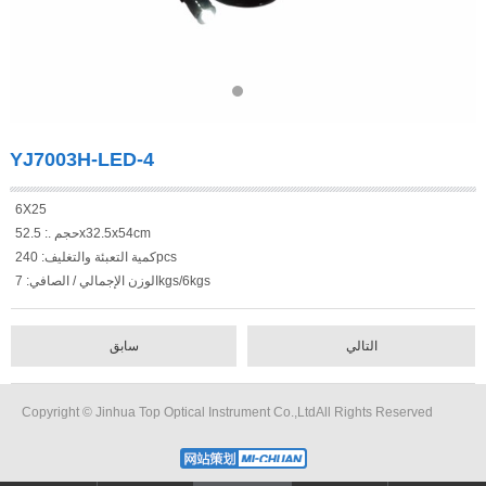
YJ7003H-LED-4
6X25
حجم .: 52.5x32.5x54cm
كمية التعبئة والتغليف: 240pcs
الوزن الإجمالي / الصافي: 7kgs/6kgs
التالي
سابق
Copyright © Jinhua Top Optical Instrument Co.,LtdAll Rights Reserved