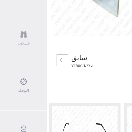
جاهر
ملقط اليد المكبر
كبرة
مكتب الإضاءة المكبر
غليف
المنتجات الجديدة
تلسكوب
سابق
YJ7003H-2X-1
البوصلة