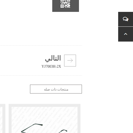
التالي
YJ7003H-2X
منتجات ذات صله