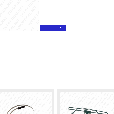
الم
مجوهرات عدسة م
عرض التعبئة والت