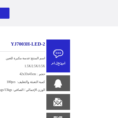
YJ7003H-LED-2
اسم المنتج:عدسة مكبرة للعين
1.5X/2.5X/3.5X
حجم .: 42x33x45cm
كمية التعبئة والتغليف: 100pcs
الوزن الإجمالي / الصافي: 15kgs/13kgs